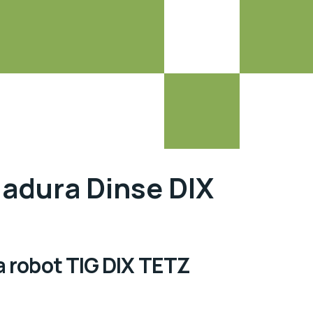
dadura Dinse DIX
a robot TIG
DIX TETZ