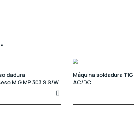
.
soldadura
Máquina soldadura TIG
ceso MIG MP 303 S S/W
AC/DC