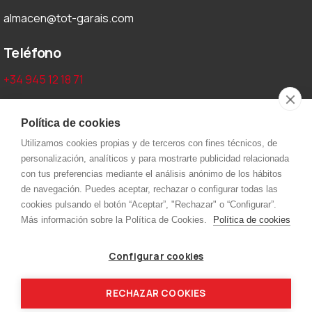
almacen@tot-garais.com
Teléfono
+34 945 12 18 71
Aviso legal y privacidad
Política de cookies
Utilizamos cookies propias y de terceros con fines técnicos, de
Aviso Legal
personalización, analíticos y para mostrarte publicidad relacionada
Política de cookies
con tus preferencias mediante el análisis anónimo de los hábitos
de navegación. Puedes aceptar, rechazar o configurar todas las
Política de privacidad
cookies pulsando el botón “Aceptar”, "Rechazar" o “Configurar”.
Más información sobre la Política de Cookies.
Política de cookies
Menú
Configurar cookies
Inicio
Kjellberg
Capilla
Nippon
RECHAZAR COOKIES