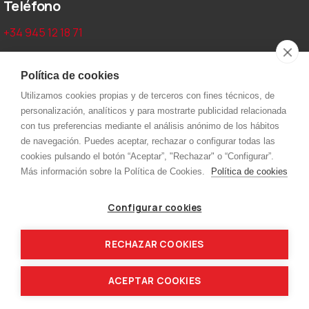
Teléfono
+34 945 12 18 71
Aviso legal y privacidad
Política de cookies
Utilizamos cookies propias y de terceros con fines técnicos, de
Aviso Legal
personalización, analíticos y para mostrarte publicidad relacionada
Política de cookies
con tus preferencias mediante el análisis anónimo de los hábitos
de navegación. Puedes aceptar, rechazar o configurar todas las
Política de privacidad
cookies pulsando el botón “Aceptar”, "Rechazar" o “Configurar”.
Más información sobre la Política de Cookies.
Política de cookies
Menú
Configurar cookies
Inicio
Kjellberg
Capilla
Nippon
RECHAZAR COOKIES
Dinse
Contacto
ACEPTAR COOKIES
Garweld