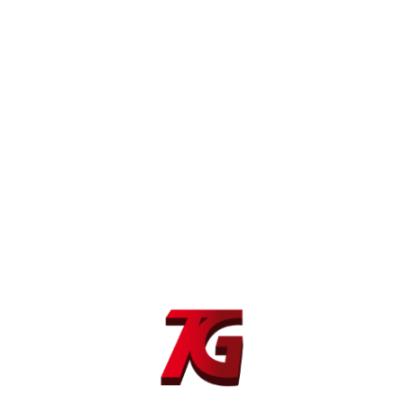
IP 21S
Clase de aislamiento
H Cl.I
Peso
65 / 80,7 Kg
Dimensiones
111×55,7×98 cm
Productos relacionados
Antorcha soldadura Dinse MSZ 304