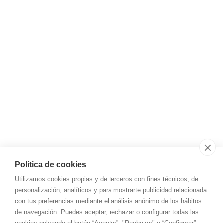
Síguenos
Instagram
LinkedIn
YouTube
Email
almacen@tot-garais.com
Teléfono
+34 945 12 18 71
Aviso legal y privacidad
Política de cookies
Utilizamos cookies propias y de terceros con fines técnicos, de
Aviso Legal
personalización, analíticos y para mostrarte publicidad relacionada
Política de cookies
con tus preferencias mediante el análisis anónimo de los hábitos
de navegación. Puedes aceptar, rechazar o configurar todas las
Política de privacidad
cookies pulsando el botón “Aceptar”, "Rechazar" o “Configurar”.