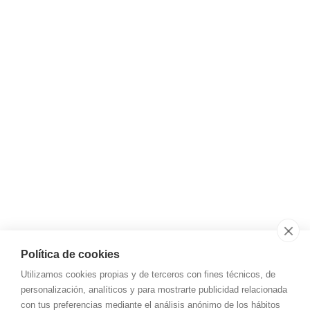
01013 Vitoria - Gasteiz (Álava)
Síguenos
Instagram
LinkedIn
YouTube
Email
almacen@tot-garais.com
Teléfono
+34 945 12 18 71
Aviso legal y privacidad
Política de cookies
Utilizamos cookies propias y de terceros con fines técnicos, de
Aviso Legal
personalización, analíticos y para mostrarte publicidad relacionada
Política de cookies
con tus preferencias mediante el análisis anónimo de los hábitos