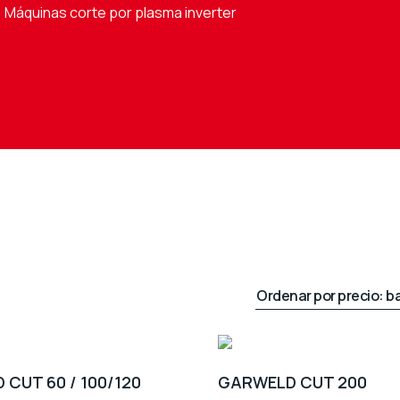
Máquinas corte por plasma inverter
CUT 60 / 100/120
GARWELD CUT 200