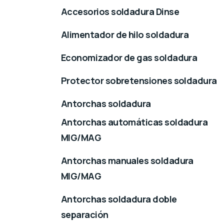
Accesorios soldadura Dinse
Alimentador de hilo soldadura
Economizador de gas soldadura
Protector sobretensiones soldadura
Antorchas soldadura
Antorchas automáticas soldadura
MIG/MAG
Antorchas manuales soldadura
MIG/MAG
Antorchas soldadura doble
separación