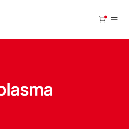
 plasma