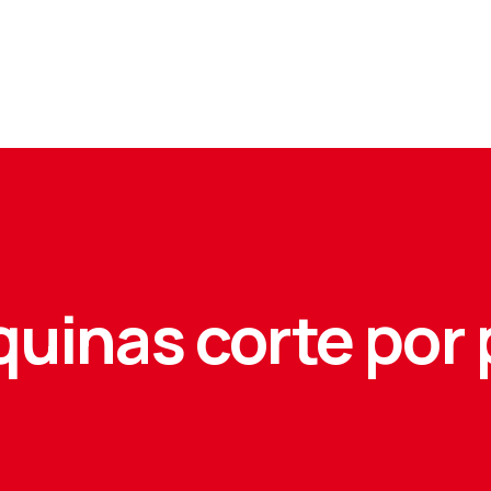
uinas corte por