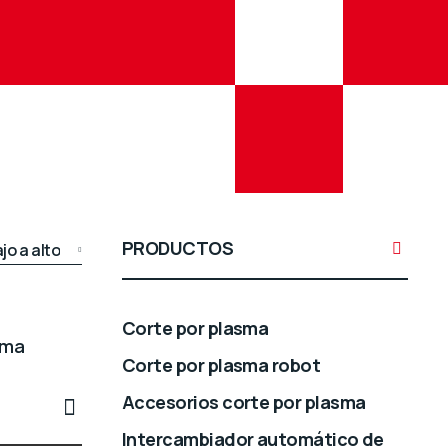
PRODUCTOS
Corte por plasma
sma
Corte por plasma robot
Accesorios corte por plasma
Intercambiador automático de