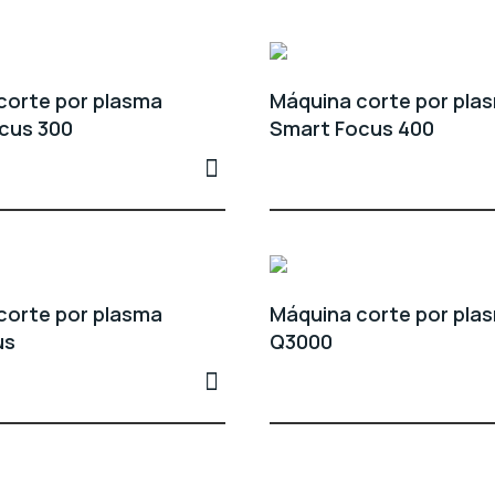
corte por plasma
Máquina corte por pla
cus 300
Smart Focus 400
corte por plasma
Máquina corte por pla
us
Q3000