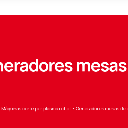
neradores mesas 
Máquinas corte por plasma robot
Generadores mesas de c