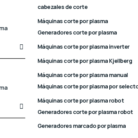
cabezales de corte
Máquinas corte por plasma
sma
Generadores corte por plasma
Máquinas corte por plasma inverter
Máquinas corte por plasma Kjellberg
Máquinas corte por plasma manual
Máquinas corte por plasma por select
sma
Máquinas corte por plasma robot
Generadores corte por plasma robot
Generadores marcado por plasma