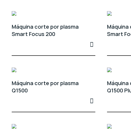
Máquina corte por plasma
Máquina 
Smart Focus 200
Smart Fo
Máquina corte por plasma
Máquina 
Q1500
Q1500 Pl