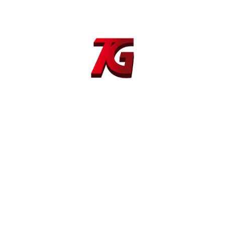
Dirección
Portal de Bergara, 21
01013 Vitoria - Gasteiz (Álava)
Síguenos
Instagram
LinkedIn
YouTube