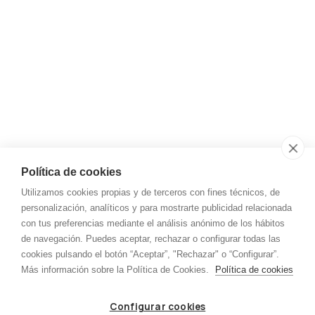
Email
almacen@tot-garais.com
Teléfono
+34 945 12 18 71
Aviso legal y privacidad
Política de cookies
Utilizamos cookies propias y de terceros con fines técnicos, de
Aviso Legal
personalización, analíticos y para mostrarte publicidad relacionada
Política de cookies
con tus preferencias mediante el análisis anónimo de los hábitos
de navegación. Puedes aceptar, rechazar o configurar todas las
Política de privacidad
cookies pulsando el botón “Aceptar”, "Rechazar" o “Configurar”.
Más información sobre la Política de Cookies.
Política de cookies
Menú
Configurar cookies