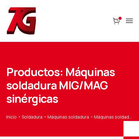
Productos: Máquinas
soldadura MIG/MAG
sinérgicas
Inicio
Soldadura
Máquinas soldadura
Máquinas soldadura MIG/MAG