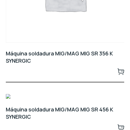
Máquina soldadura MIG/MAG MIG SR 356 K
SYNERGIC
Máquina soldadura MIG/MAG MIG SR 456 K
SYNERGIC