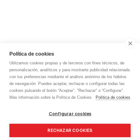
almacen@tot-garais.com
Teléfono
+34 945 12 18 71
Aviso legal y privacidad
Política de cookies
Utilizamos cookies propias y de terceros con fines técnicos, de
Aviso Legal
personalización, analíticos y para mostrarte publicidad relacionada
Política de cookies
con tus preferencias mediante el análisis anónimo de los hábitos
de navegación. Puedes aceptar, rechazar o configurar todas las
Política de privacidad
cookies pulsando el botón “Aceptar”, "Rechazar" o “Configurar”.
Más información sobre la Política de Cookies.
Política de cookies
Menú
Configurar cookies
Inicio
Kjellberg
Capilla
Nippon
RECHAZAR COOKIES