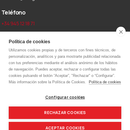
Teléfono
+34 945 12 18 71
Aviso legal y privacidad
Política de cookies
Utilizamos cookies propias y de terceros con fines técnicos, de
Aviso Legal
personalización, analíticos y para mostrarte publicidad relacionada
Política de cookies
con tus preferencias mediante el análisis anónimo de los hábitos
de navegación. Puedes aceptar, rechazar o configurar todas las
Política de privacidad
cookies pulsando el botón “Aceptar”, "Rechazar" o “Configurar”.
Más información sobre la Política de Cookies.
Política de cookies
Menú
Configurar cookies
Inicio
Kjellberg
Capilla
Nippon
RECHAZAR COOKIES
Dinse
Contacto
ACEPTAR COOKIES