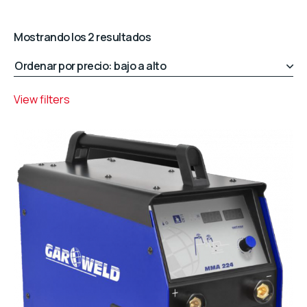
Ordenado
Mostrando los 2 resultados
por
precio:
bajo
View filters
a
alto