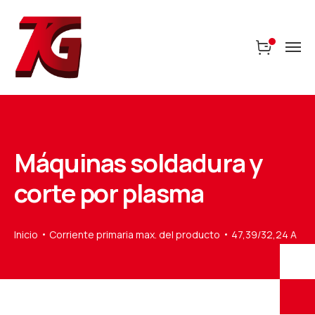
Máquinas soldadura y
corte por plasma
Inicio
Corriente primaria max. del producto
47,39/32,24 A