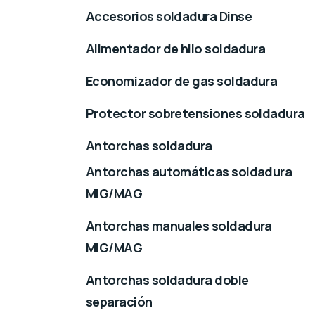
Accesorios soldadura Dinse
Alimentador de hilo soldadura
Economizador de gas soldadura
Protector sobretensiones soldadura
Antorchas soldadura
Antorchas automáticas soldadura
MIG/MAG
Antorchas manuales soldadura
MIG/MAG
Antorchas soldadura doble
separación