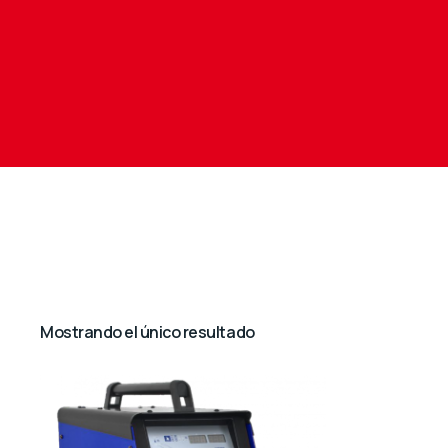
Mostrando el único resultado