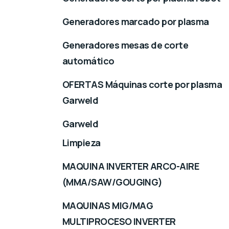
Generadores marcado por plasma
Generadores mesas de corte
automático
OFERTAS Máquinas corte por plasma
Garweld
Garweld
Limpieza
MAQUINA INVERTER ARCO-AIRE
(MMA/SAW/GOUGING)
MAQUINAS MIG/MAG
MULTIPROCESO INVERTER