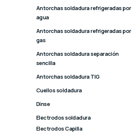
Antorchas soldadura refrigeradas por
agua
Antorchas soldadura refrigeradas por
gas
Antorchas soldadura separación
sencilla
Antorchas soldadura TIG
Cuellos soldadura
Dinse
Electrodos soldadura
Electrodos Capilla