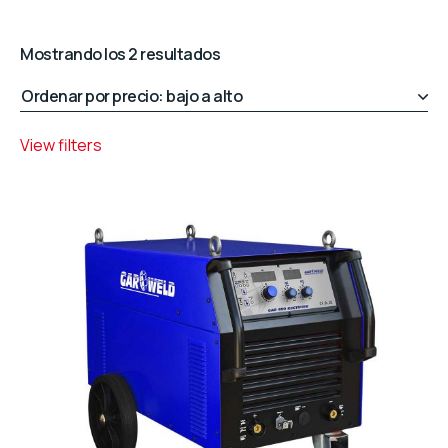
Ordenado
Mostrando los 2 resultados
por
precio:
bajo
View filters
a
alto