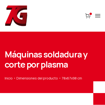
Máquinas soldadura y
corte por plasma
Inicio
Dimensiones del producto
78x67x98 cm