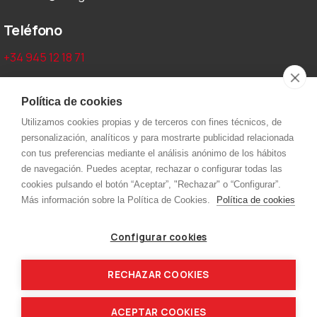
Teléfono
+34 945 12 18 71
Aviso legal y privacidad
Política de cookies
Utilizamos cookies propias y de terceros con fines técnicos, de
Aviso Legal
personalización, analíticos y para mostrarte publicidad relacionada
Política de cookies
con tus preferencias mediante el análisis anónimo de los hábitos
de navegación. Puedes aceptar, rechazar o configurar todas las
Política de privacidad
cookies pulsando el botón “Aceptar”, "Rechazar" o “Configurar”.
Más información sobre la Política de Cookies.
Política de cookies
Menú
Configurar cookies
Inicio
Kjellberg
Capilla
Nippon
RECHAZAR COOKIES
Dinse
Contacto
ACEPTAR COOKIES