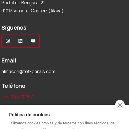
Portal de Bergara, 21
01013 Vitoria - Gasteiz (Álava)
Síguenos
Instagram
LinkedIn
YouTube
Email
almacen@tot-garais.com
Teléfono
+34 945 12 18 71
Aviso legal y privacidad
Política de cookies
Utilizamos cookies propias y de terceros con fines técnicos, de
Aviso Legal