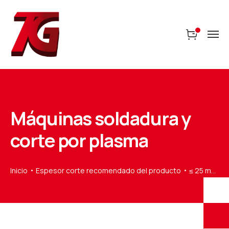
Máquinas soldadura y
corte por plasma
Inicio
Espesor corte recomendado del producto
≤ 25 mm (aluminio)