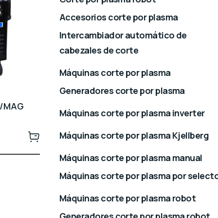
Accesorios corte por plasma
Intercambiador automático de
cabezales de corte
Máquinas corte por plasma
Generadores corte por plasma
G/MAG
Máquinas corte por plasma inverter
Máquinas corte por plasma Kjellberg
Máquinas corte por plasma manual
Máquinas corte por plasma por select
Máquinas corte por plasma robot
Generadores corte por plasma robot