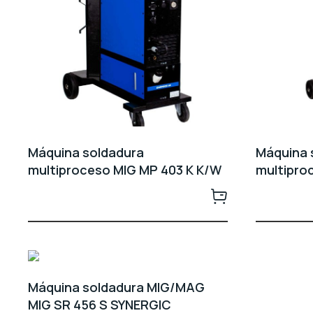
a
alto
Máquina soldadura
Máquina 
multiproceso MIG MP 403 K K/W
multipro
Máquina soldadura MIG/MAG
MIG SR 456 S SYNERGIC