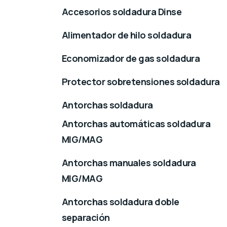
Accesorios soldadura Dinse
Alimentador de hilo soldadura
Economizador de gas soldadura
Protector sobretensiones soldadura
Antorchas soldadura
Antorchas automáticas soldadura
MIG/MAG
Antorchas manuales soldadura
MIG/MAG
Antorchas soldadura doble
separación