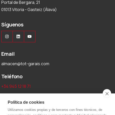
Portal de Bergara, 21
01013 Vitoria - Gasteiz (Álava)
Síguenos
Instagram
LinkedIn
YouTube
Email
almacen@tot-garais.com
Teléfono
+34 945 12 18 71
Aviso legal y privacidad
Política de cookies
Utilizamos cookies propias y de terceros con fines técnicos, de
Aviso Legal