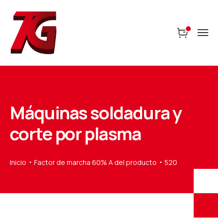
Máquinas soldadura y
corte por plasma
Inicio
Factor de marcha 60% A del producto
520