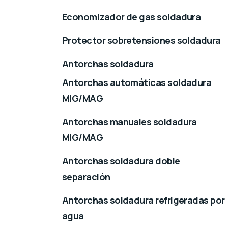
Economizador de gas soldadura
Protector sobretensiones soldadura
Antorchas soldadura
Antorchas automáticas soldadura
MIG/MAG
Antorchas manuales soldadura
MIG/MAG
Antorchas soldadura doble
separación
Antorchas soldadura refrigeradas por
agua