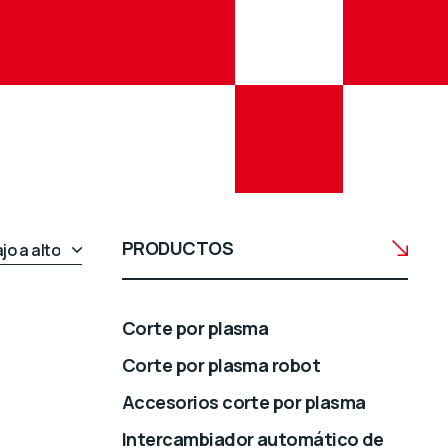
PRODUCTOS
Corte por plasma
Corte por plasma robot
Accesorios corte por plasma
Intercambiador automático de