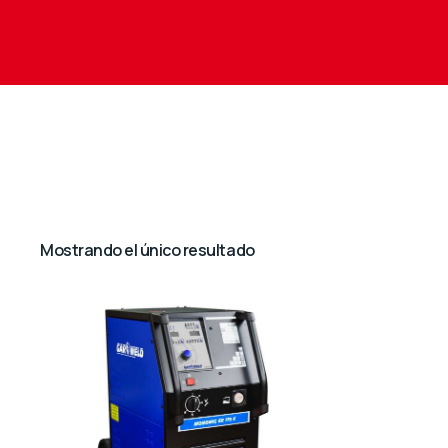
Mostrando el único resultado