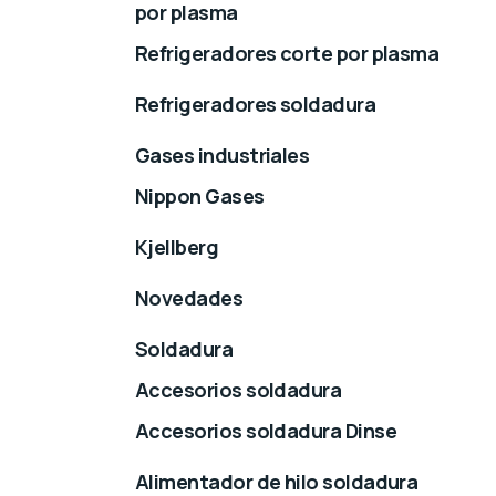
por plasma
Refrigeradores corte por plasma
Refrigeradores soldadura
Gases industriales
Nippon Gases
Kjellberg
Novedades
Soldadura
Accesorios soldadura
Accesorios soldadura Dinse
Alimentador de hilo soldadura