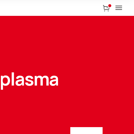
 plasma