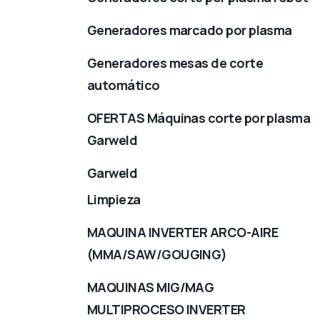
Generadores marcado por plasma
Generadores mesas de corte
automático
OFERTAS Máquinas corte por plasma
Garweld
Garweld
Limpieza
MAQUINA INVERTER ARCO-AIRE
(MMA/SAW/GOUGING)
MAQUINAS MIG/MAG
MULTIPROCESO INVERTER