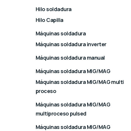
Hilo soldadura
Hilo Capilla
Máquinas soldadura
Máquinas soldadura inverter
Máquinas soldadura manual
Máquinas soldadura MIG/MAG
Máquinas soldadura MIG/MAG multi
proceso
Máquinas soldadura MIG/MAG
multiproceso pulsed
Máquinas soldadura MIG/MAG