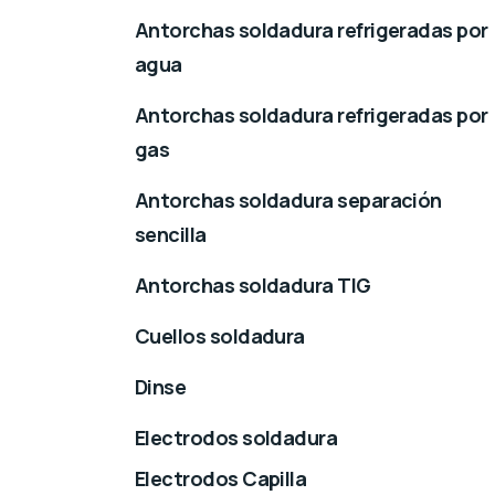
Antorchas soldadura refrigeradas por
agua
Antorchas soldadura refrigeradas por
gas
Antorchas soldadura separación
sencilla
Antorchas soldadura TIG
Cuellos soldadura
Dinse
Electrodos soldadura
Electrodos Capilla