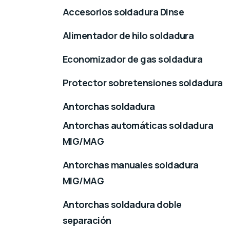
Accesorios soldadura Dinse
Alimentador de hilo soldadura
Economizador de gas soldadura
Protector sobretensiones soldadura
Antorchas soldadura
Antorchas automáticas soldadura
MIG/MAG
Antorchas manuales soldadura
MIG/MAG
Antorchas soldadura doble
separación