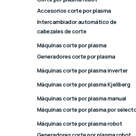
Accesorios corte por plasma
Intercambiador automático de
cabezales de corte
Máquinas corte por plasma
Generadores corte por plasma
Máquinas corte por plasma inverter
Máquinas corte por plasma Kjellberg
Máquinas corte por plasma manual
Máquinas corte por plasma por select
Máquinas corte por plasma robot
Generadores corte por plasma robot