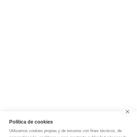
Portal de Bergara, 21
01013 Vitoria - Gasteiz (Álava)
Síguenos
Instagram
LinkedIn
YouTube
Email
almacen@tot-garais.com
Teléfono
+34 945 12 18 71
Aviso legal y privacidad
Política de cookies
Utilizamos cookies propias y de terceros con fines técnicos, de
Aviso Legal