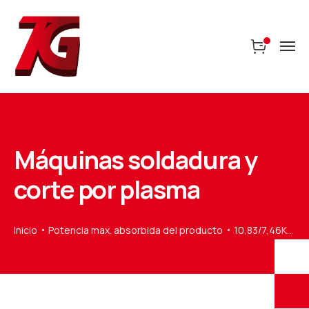
Máquinas soldadura y
corte por plasma
Inicio
Potencia max. absorbida del producto
10,83/7,46KVA