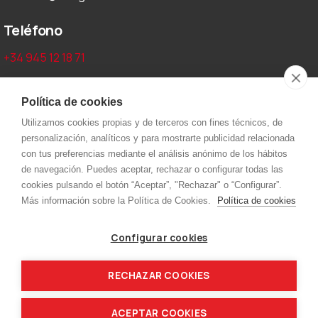
Teléfono
+34 945 12 18 71
Aviso legal y privacidad
Política de cookies
Utilizamos cookies propias y de terceros con fines técnicos, de
Aviso Legal
personalización, analíticos y para mostrarte publicidad relacionada
Política de cookies
con tus preferencias mediante el análisis anónimo de los hábitos
de navegación. Puedes aceptar, rechazar o configurar todas las
Política de privacidad
cookies pulsando el botón “Aceptar”, "Rechazar" o “Configurar”.
Más información sobre la Política de Cookies.
Política de cookies
Menú
Configurar cookies
Inicio
Kjellberg
Capilla
Nippon
RECHAZAR COOKIES
Dinse
Contacto
ACEPTAR COOKIES