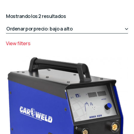
Ordenado
Mostrando los 2 resultados
por
precio:
bajo
View filters
a
alto