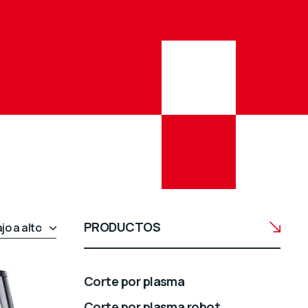
PRODUCTOS
Corte por plasma
Corte por plasma robot