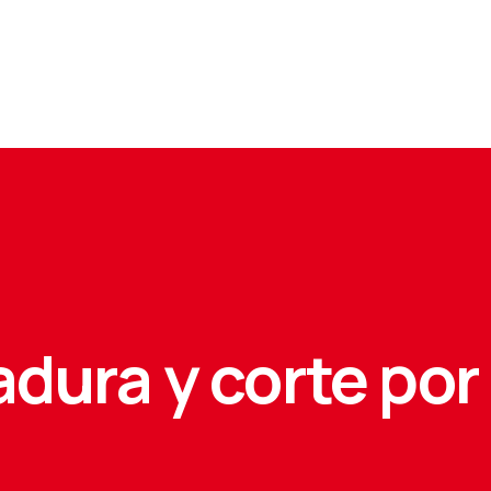
dura y corte por