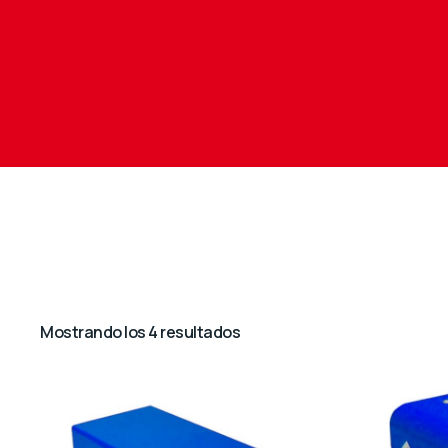
Ordenado
Mostrando los 4 resultados
por
precio:
bajo