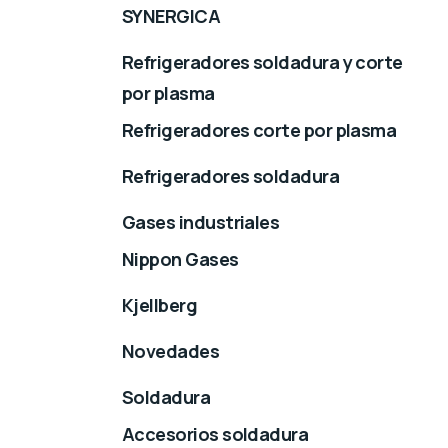
SYNERGICA
Refrigeradores soldadura y corte
por plasma
Refrigeradores corte por plasma
Refrigeradores soldadura
Gases industriales
Nippon Gases
Kjellberg
Novedades
Soldadura
Accesorios soldadura