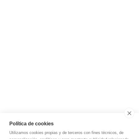
Portal de Bergara, 21
01013 Vitoria - Gasteiz (Álava)
Síguenos
Instagram
LinkedIn
YouTube
Email
almacen@tot-garais.com
Teléfono
+34 945 12 18 71
Aviso legal y privacidad
Política de cookies
Utilizamos cookies propias y de terceros con fines técnicos, de
Aviso Legal