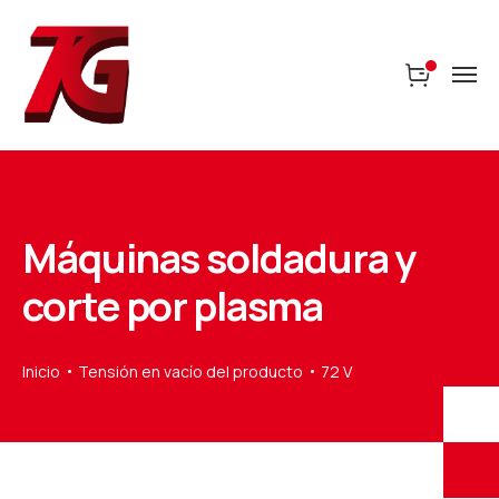
Máquinas soldadura y
corte por plasma
Inicio
Tensión en vacío del producto
72 V