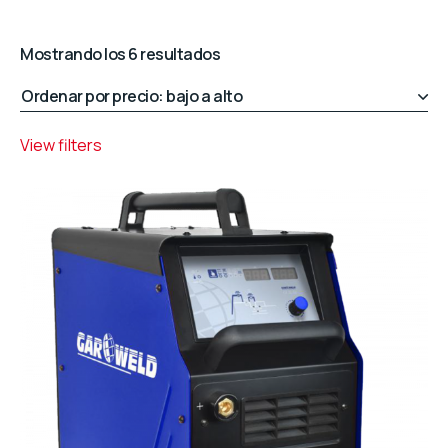
Ordenado
Mostrando los 6 resultados
por
precio:
bajo
View filters
a
alto