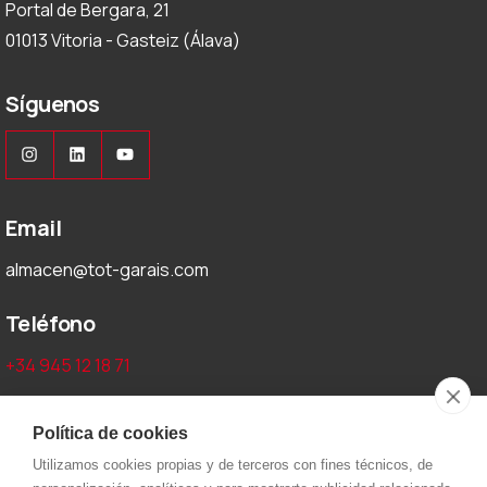
Portal de Bergara, 21
01013 Vitoria - Gasteiz (Álava)
Síguenos
Instagram
LinkedIn
YouTube
Email
almacen@tot-garais.com
Teléfono
+34 945 12 18 71
Aviso legal y privacidad
Política de cookies
Utilizamos cookies propias y de terceros con fines técnicos, de
Aviso Legal