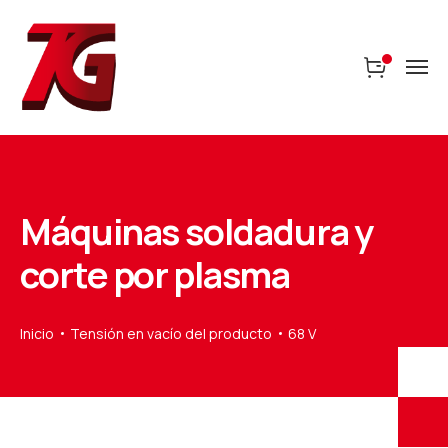
Máquinas soldadura y
corte por plasma
Inicio
Tensión en vacío del producto
68 V